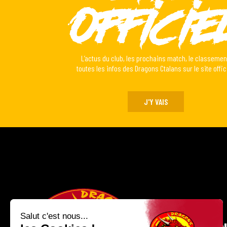
Officie
L’actus du club, les prochains match, le classemen
toutes les infos des Dragons Ctalans sur le site offici
J'Y VAIS
Salut c'est nous...