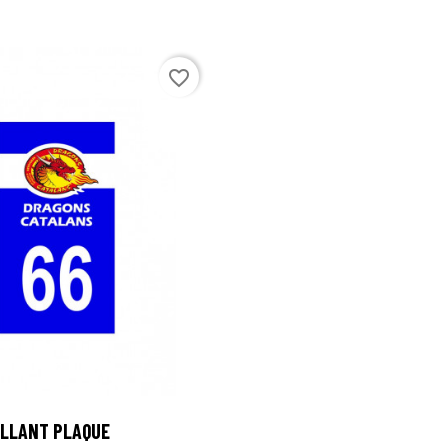
favorite_border

LLANT PLAQUE