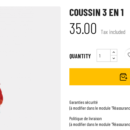
COUSSIN 3 EN 1
35.00
Tax included
favori
QUANTITY
Garanties sécurité
(à modifier dans le module "Réassuranc
Politique de livraison
(à modifier dans le module "Réassuranc