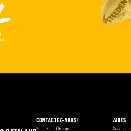
l
t,
el.
CONTACTEZ-NOUS !
AIDES
Stade Gilbert Brutus
Service ap