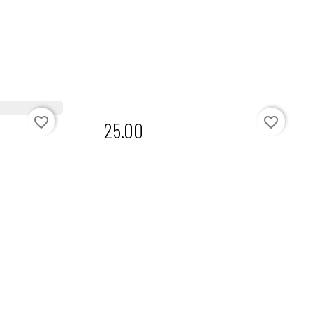
favorite_border
favorite_border

25.00
