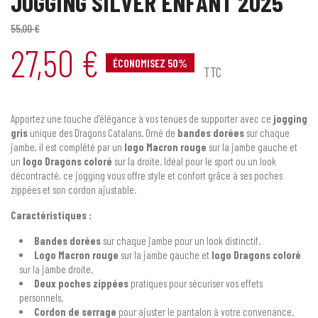
JOGGING SILVER ENFANT 2025
55,00 €
27,50 €
ÉCONOMISEZ 50%
TTC
Apportez une touche d’élégance à vos tenues de supporter avec ce
jogging
gris
unique des Dragons Catalans. Orné de
bandes dorées
sur chaque
jambe, il est complété par un
logo Macron rouge
sur la jambe gauche et
un
logo Dragons coloré
sur la droite. Idéal pour le sport ou un look
décontracté, ce jogging vous offre style et confort grâce à ses poches
zippées et son cordon ajustable.
Caractéristiques :
Bandes dorées
sur chaque jambe pour un look distinctif.
Logo Macron rouge
sur la jambe gauche et
logo Dragons coloré
sur la jambe droite.
Deux poches zippées
pratiques pour sécuriser vos effets
personnels.
Cordon de serrage
pour ajuster le pantalon à votre convenance.