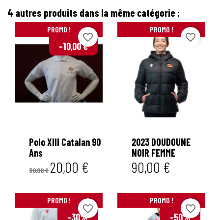
4 autres produits dans la même catégorie :
PROMO !
PROMO !
favorite_border
favorite_border
-10,00 €


Polo XIII Catalan 90
2023 DOUDOUNE
Ans
NOIR FEMME
20,00 €
90,00 €
30,00 €
PROMO !
PROMO !
favorite_border
favorite_border
-30%
-50%