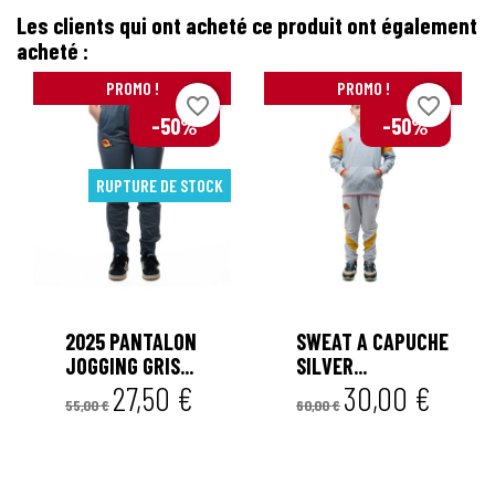
Les clients qui ont acheté ce produit ont également
acheté :
PROMO !
PROMO !
favorite_border
favorite_border
-50%
-50%
RUPTURE DE STOCK


2025 PANTALON
SWEAT A CAPUCHE
JOGGING GRIS...
SILVER...
27,50 €
30,00 €
55,00 €
60,00 €