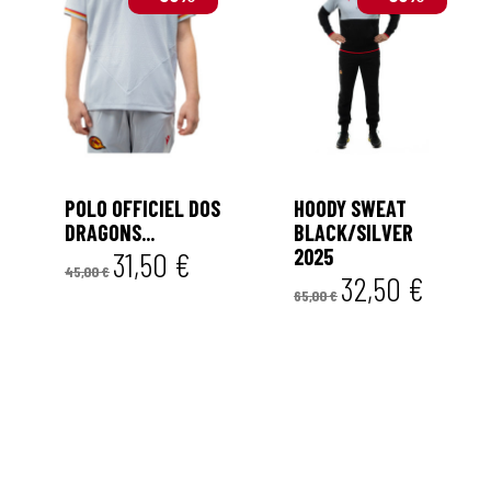


POLO OFFICIEL DOS
HOODY SWEAT
DRAGONS...
BLACK/SILVER
2025
31,50 €
45,00 €
32,50 €
65,00 €