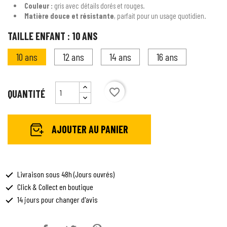
Couleur :
gris avec détails dorés et rouges.
Matière douce et résistante
, parfait pour un usage quotidien.
TAILLE ENFANT : 10 ANS
10 ans
12 ans
14 ans
16 ans
favorite_border
QUANTITÉ
AJOUTER AU PANIER
Livraison sous 48h (Jours ouvrés)
Click & Collect en boutique
14 jours pour changer d'avis