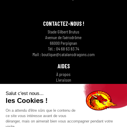
CONTACTEZ-NOUS !
Stade Gilbert Brutus
Avenue de l’aérodrôme
66000 Perpignan
Tél. :
04 68 63 83 7
4
Mail :
boutique@catalansdragons.com
AIDES
À propos
Livraison
Modalités de paiement
Mon compte
Salut c'est nous...
Plan du site
les Cookies !
NOUS SUIVRE
On a attendu d'être sûrs que le contenu de
ce site vous intéresse avant de vous
déranger, mais on aimerait bien vous accompagner pendant votre
visite...