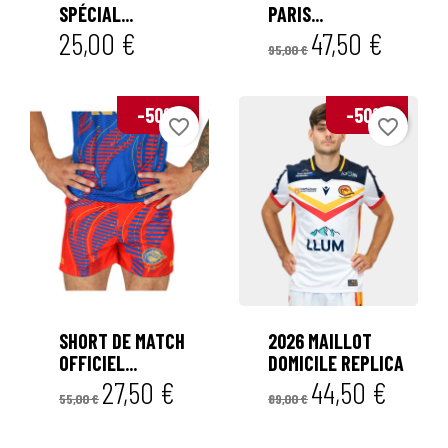
SPÉCIAL...
PARIS...
25,00 €
47,50 €
95,00 €
-50%
-50%
favorite_border
favorite_border


SHORT DE MATCH
2026 MAILLOT
OFFICIEL...
DOMICILE REPLICA
27,50 €
44,50 €
55,00 €
89,00 €