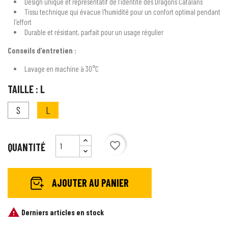
Design unique et représentatif de l’identité des Dragons Catalans
Tissu technique qui évacue l'humidité pour un confort optimal pendant
l'effort
Durable et résistant, parfait pour un usage régulier
Conseils d’entretien :
Lavage en machine à 30°C
TAILLE : L
S
L
favorite_border
QUANTITÉ
AJOUTER AU PANIER

Derniers articles en stock