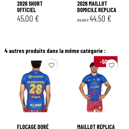


2026 SHORT
2026 MAILLOT
OFFICIEL
DOMICILE REPLICA
45,00 €
44,50 €
89,00 €
4 autres produits dans la même catégorie :
-50%
favorite_border
favorite_border


FLOCAGE DORÉ
MAILLOT REPLICA