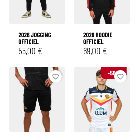


2026 JOGGING
2026 HOODIE
OFFICIEL
OFFICIEL
55,00 €
69,00 €
-50%
favorite_border
favorite_border